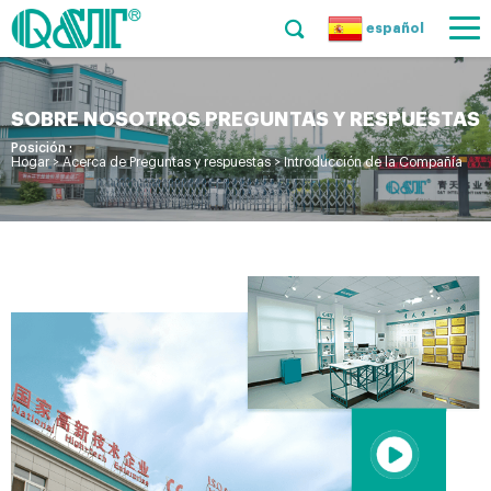
español
SOBRE NOSOTROS PREGUNTAS Y RESPUESTAS
Posición :
Hogar
>
Acerca de Preguntas y respuestas
>
Introducción de la Compañía