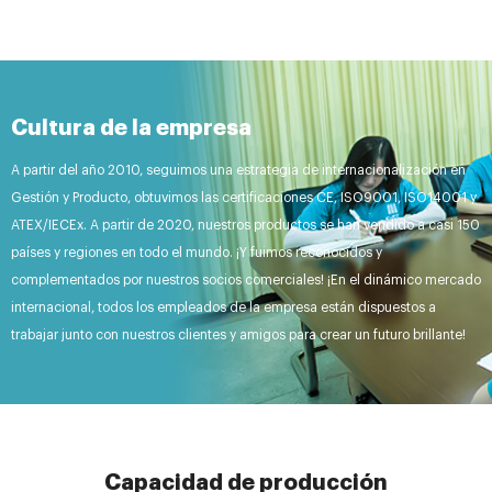
Cultura de la empresa
A partir del año 2010, seguimos una estrategia de internacionalización en
Gestión y Producto, obtuvimos las certificaciones CE, ISO9001, ISO14001 y
ATEX/IECEx. A partir de 2020, nuestros productos se han vendido a casi 150
países y regiones en todo el mundo. ¡Y fuimos reconocidos y
complementados por nuestros socios comerciales! ¡En el dinámico mercado
internacional, todos los empleados de la empresa están dispuestos a
trabajar junto con nuestros clientes y amigos para crear un futuro brillante!
Capacidad de producción