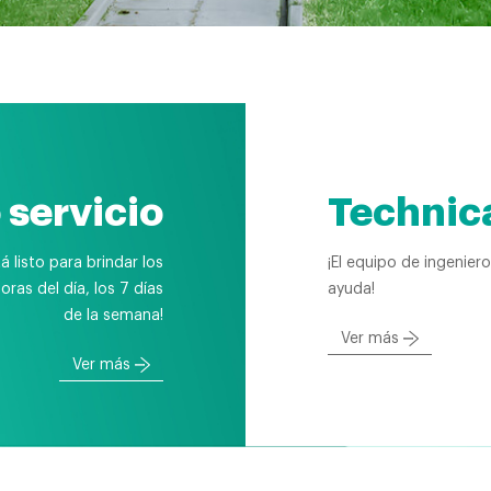
 servicio
Technic
á listo para brindar los
¡El equipo de ingeniero
oras del día, los 7 días
ayuda!
de la semana!
Ver más
Ver más