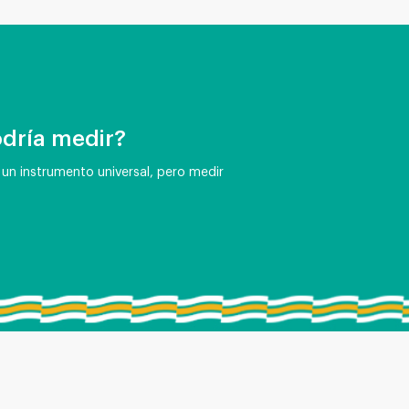
odría medir?
¿Cómo resolver
o un instrumento universal, pero medir
Si el medidor de flujo ele
con la fábrica. 1), Com
parámetros del sensor y aju