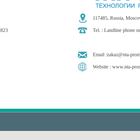
117485, Russia, Moscow,
3823
Tel. : Landline phone 
Email :
zakaz@nta-prom
Website : www.nta-pro