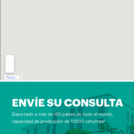
ENVÍE SU CONSULTA
¡Exportado a más de 150 países de todo el mundo,
capacidad de producción de 10000 sets/mes!