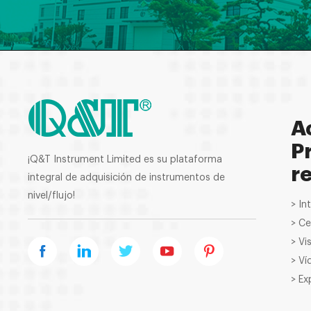
A
P
¡Q&T Instrument Limited es su plataforma
r
integral de adquisición de instrumentos de
nivel/flujo!
> In
> Ce
> Vi
> Ví
> Ex