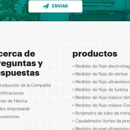
ENVIAR
cerca de
productos
reguntas y
> Medidor de flujo electroma
espuestas
> Medidor de flujo de vórtice
> Medidor de flujo ultrasónico
troducción de la Compañía
> Medidor de flujo de turbina
rtificaciones
> Medidor de flujo másico té
stas de fábrica
> Medidor de flujo másico Cori
deo empresarial
> Rotámetro de tubo de meta
posiciones
> Caudalímetro Vortex de pre
> Medidor de nivel ultrasónico