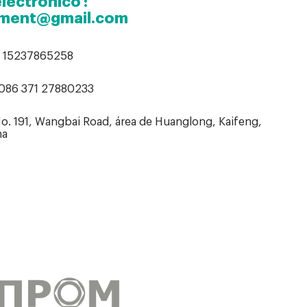
lectrónico :
ument@gmail.com
6 15237865258
0086 371 27880233
No. 191, Wangbai Road, área de Huanglong, Kaifeng,
na