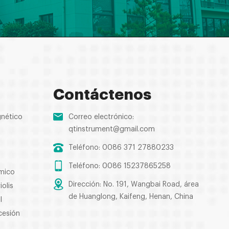
Contáctenos
gnético
Correo electrónico:
qtinstrument@gmail.com
Teléfono: 0086 371 27880233
Teléfono: 0086 15237865258
rmico
Dirección: No. 191, Wangbai Road, área
olis
de Huanglong, Kaifeng, Henan, China
l
cesión