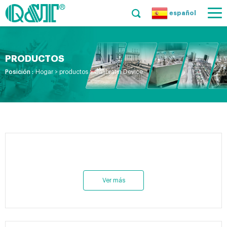
español
PRODUCTOS
Posición :
Hogar
>
productos
>
Calibratin Device
Ver más