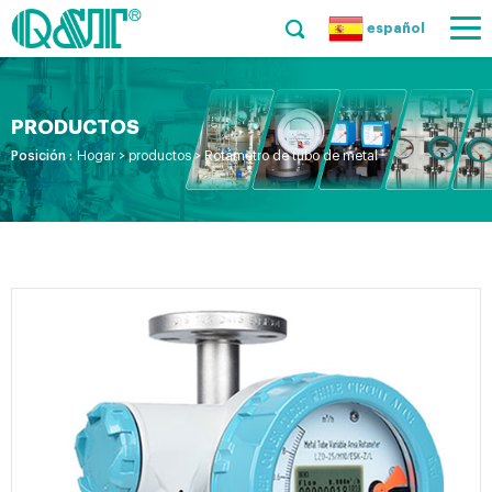
español
PRODUCTOS
Posición :
Hogar
>
productos
>
Rotámetro de tubo de metal