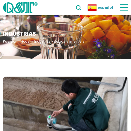
español
INDUSTRIAS
Posición :
Hogar
>
Industrias
>
Bebida alimenticia