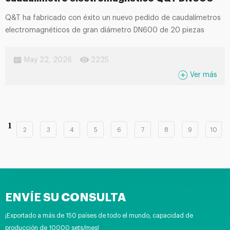
Q&T ha fabricado con éxito un nuevo pedido de caudalímetros
electromagnéticos de gran diámetro DN600 de 20 piezas
May 22, 2026
2225
Ver más
1
2
3
4
5
6
7
8
9
10
ENVÍE SU CONSULTA
¡Exportado a más de 150 países de todo el mundo, capacidad de
producción de 10000 sets/mes!