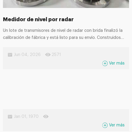
Medidor de nivel por radar
Un lote de transmisores de nivel de radar con brida finalizó la
calibración de fábrica y está listo para su envío. Construidos
sobre la base de mediciones de radar sin contacto de alta
frecuencia,
Jun 04, 2026
2571
Ver más
mantienen lecturas precisas en medio de vapor, espuma y
polvo. Libres de componentes mecánicos desgastables, sus
bridas de acero inoxidable resisten la corrosión ácida y alcalina
para minimizar los costos de mantenimiento de rutina durante
una larga vida útil.
Jan 01, 1970
Ver más