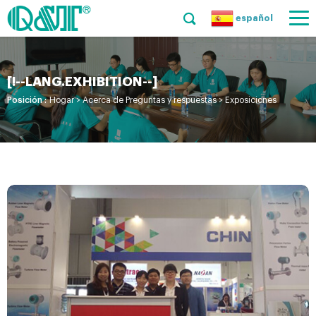
español
[!--LANG.EXHIBITION--]
Posición :
Hogar
>
Acerca de Preguntas y respuestas
>
Exposiciones